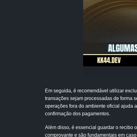
Em seguida, é recomendável utilizar exclu
transações sejam processadas de forma seg
operações fora do ambiente oficial ajuda 
confirmação dos pagamentos.
Além disso, é essencial guardar o recibo
comprovante e são fundamentais em caso d