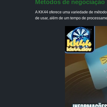
Métodos de negociação p
A KK44 oferece uma variedade de métodos
de usar, além de um tempo de processame