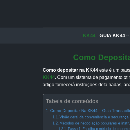
Skip
to
content
KK44
GUIA KK44
Como Deposita
Como depositar na KK44
este é um pass
KK44
. Com um sistema de pagamento otim
artigo fornecerá instruções detalhadas, an
Tabela de conteúdos
Como Depositar Na KK44 – Guia Transaçõ
Visão geral da conveniência e segurança
Métodos de negociação populares e instr
Passo 1: Escolha o método de pagame