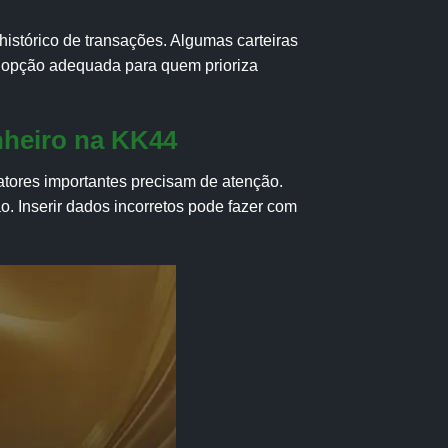
istórico de transações. Algumas carteiras
a opção adequada para quem prioriza
nheiro na KK44
atores importantes precisam de atenção.
o. Inserir dados incorretos pode fazer com