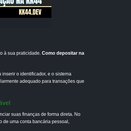
o à sua praticidade.
Como depositar na
serir o identificador, e o sistema
icularmente adequado para transações que
ável
ciar suas finanças de forma direta. No
io de uma conta bancária pessoal,