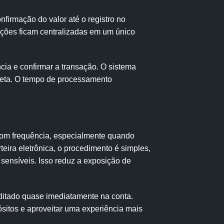
firmação do valor até o registro no
tações ficam centralizadas em um único
cia e confirmar a transação. O sistema
reta. O tempo de processamento
 com frequência, especialmente quando
teira eletrônica, o procedimento é simples,
sensíveis. Isso reduz a exposição de
editado quase imediatamente na conta.
sitos e aproveitar uma experiência mais