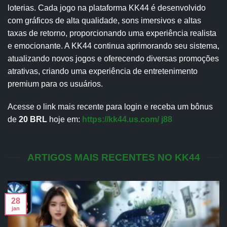
loterias. Cada jogo na plataforma KK44 é desenvolvido
com gráficos de alta qualidade, sons imersivos e altas
taxas de retorno, proporcionando uma experiência realista
e emocionante. A KK44 continua aprimorando seu sistema,
atualizando novos jogos e oferecendo diversas promoções
atrativas, criando uma experiência de entretenimento
premium para os usuários.
Acesse o link mais recente para login e receba um bônus
de
20 BRL
hoje em:
https://kk44.us.com/
j88
ARTIGOS MAIS RECENTES NO KK44
28
jan