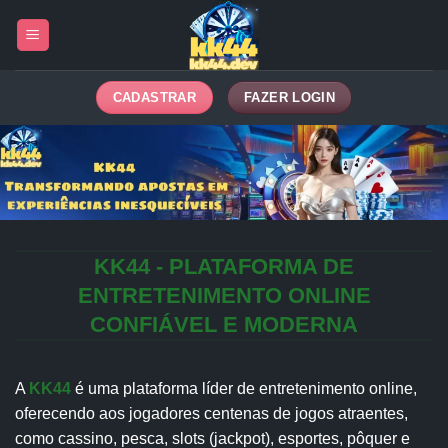
Skip
to
content
CADASTRAR
FAZER LOGIN
KK44 - PLATAFORMA DE
ENTRETENIMENTO ONLINE
CONFIÁVEL E MODERNA
A
KK44
é uma plataforma líder de entretenimento online,
oferecendo aos jogadores centenas de jogos atraentes,
como cassino, pesca, slots (jackpot), esportes, pôquer e