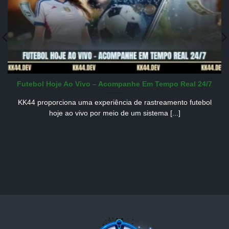
Futebol Hoje Ao Vivo – Acompanhe Em Tempo Real 24/7
KK44 proporciona uma experiência de rastreamento futebol
hoje ao vivo por meio de um sistema [...]