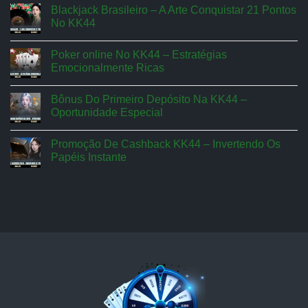
Membros
KK44
comentário
Blackjack Brasileiro – A Arte Conquistar 21 Pontos
–
em
Cassino
Roleta
No KK44
Online
Online
De
–
Nenhum
Classe
Roda
comentário
Poker online No KK44 – Estratégias
Mundial
Entretenimento
em
Definitiva
Blackjack
Emocionalmente Ricas
2026
Brasileiro
–
Nenhum
A
comentário
Bônus Do Primeiro Depósito Na KK44 –
Arte
em
Conquistar
Poker
Oportunidade Especial
21
online
Pontos
No
Nenhum
No
KK44
comentário
Promoção De Cashback KK44 – Invertendo Os
KK44
–
em
Estratégias
Bônus
Papéis Instante
Emocionalmente
Do
Ricas
Primeiro
Nenhum
Depósito
comentário
Na
em
KK44
Promoção
–
De
Oportunidade
Cashback
Especial
KK44
–
Invertendo
Os
Papéis
Instante