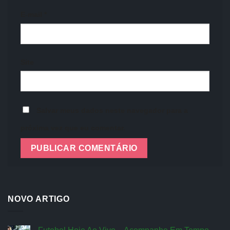
E-mail
*
Site
Salvar meus dados neste navegador para a
próxima vez que eu comentar.
NOVO ARTIGO