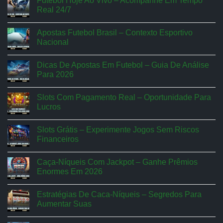
Futebol Hoje Ao Vivo – Acompanhe Em Tempo
Real 24/7
Nenhum
comentário
Apostas Futebol Brasil – Contexto Esportivo
em
Futebol
Nacional
Hoje
Ao
Nenhum
Vivo
comentário
Dicas De Apostas Em Futebol – Guia De Análise
–
em
Acompanhe
Apostas
Para 2026
Em
Futebol
Tempo
Brasil
Nenhum
Real
–
comentário
Slots Com Pagamento Real – Oportunidade Para
24/7
Contexto
em
Esportivo
Dicas
Lucros
Nacional
De
Apostas
Nenhum
Em
comentário
Slots Grátis – Experimente Jogos Sem Riscos
Futebol
em
–
Slots
Financeiros
Guia
Com
De
Pagamento
Nenhum
Análise
Real
comentário
Caça-Níqueis Com Jackpot – Ganhe Prêmios
Para
–
em
2026
Oportunidade
Slots
Enormes Em 2026
Para
Grátis
Lucros
–
Nenhum
Experimente
comentário
Estratégias De Caca-Níqueis – Segredos Para
Jogos
em
Sem
Caça-
Aumentar Suas
Riscos
Níqueis
Financeiros
Com
Nenhum
Jackpot
comentário