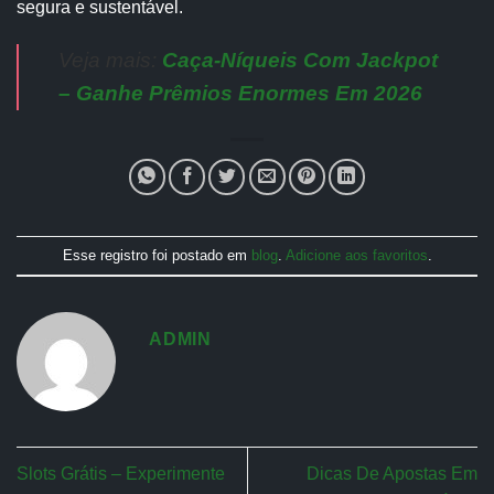
segura e sustentável.
Veja mais:
Caça-Níqueis Com Jackpot
– Ganhe Prêmios Enormes Em 2026
Esse registro foi postado em
blog
.
Adicione aos favoritos
.
ADMIN
Slots Grátis – Experimente
Dicas De Apostas Em