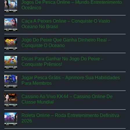
Jogos De Pesca Online – Mundo Entretenimento
–
em
Ganhe
Estratégias
Oceânico
Prêmios
De
Enormes
Caca-
Nenhum
Em
Níqueis
comentário
Caça A Peixes Online – Conquiste O Vasto
2026
–
em
Segredos
Jogos
Oceano No Brasil
Para
De
Aumentar
Pesca
Nenhum
Suas
Online
comentário
Jogo Do Peixe Que Ganha Dinheiro Real –
–
em
Mundo
Caça
Conquiste O Oceano
Entretenimento
A
Oceânico
Peixes
Nenhum
Online
comentário
Dicas Para Ganhar No Jogo Do Peixe –
–
em
Conquiste
Jogo
Conquiste Prêmios!
O
Do
Vasto
Peixe
Nenhum
Oceano
Que
comentário
Jogar Pesca Grátis – Aprimore Sua Habilidades
No
Ganha
em
Brasil
Dinheiro
Dicas
Para Membros
Real
Para
–
Ganhar
Nenhum
Conquiste
No
comentário
Cassino Ao Vivo KK44 – Cassino Online De
O
Jogo
em
Oceano
Do
Jogar
Classe Mundial
Peixe
Pesca
–
Grátis
Nenhum
Conquiste
–
comentário
Roleta Online – Roda Entretenimento Definitiva
Prêmios!
Aprimore
em
Sua
Cassino
2026
Habilidades
Ao
Para
Vivo
Nenhum