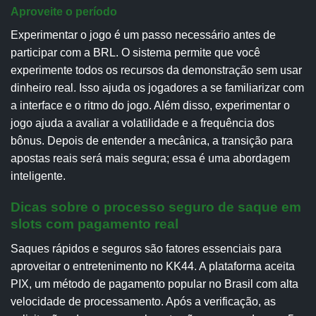
Aproveite o período
Experimentar o jogo é um passo necessário antes de
participar com a BRL. O sistema permite que você
experimente todos os recursos da demonstração sem usar
dinheiro real. Isso ajuda os jogadores a se familiarizar com
a interface e o ritmo do jogo. Além disso, experimentar o
jogo ajuda a avaliar a volatilidade e a frequência dos
bônus. Depois de entender a mecânica, a transição para
apostas reais será mais segura; essa é uma abordagem
inteligente.
Dicas sobre o processo seguro de saque em
slots com pagamento real
Saques rápidos e seguros são fatores essenciais para
aproveitar o entretenimento no KK44. A plataforma aceita
PIX, um método de pagamento popular no Brasil com alta
velocidade de processamento. Após a verificação, as