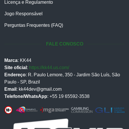
Licença e Regulamento
Jogo Responsável
Perguntas Frequentes (FAQ)
FALE CONOSCO
Marca
: KK44
Site oficial
:
https://kk44.us.com/
Endereço
: R. Paulo Lemore, 350 - Jardim São Luís, São
Paulo - SP, Brazil
Email
:
kk44dev@gmail.com
Telefone/WhatsApp
: +55 19 65592-3538