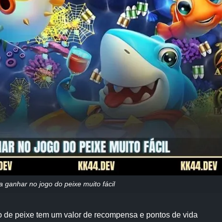
a ganhar no jogo do peixe muito fácil
po de peixe tem um valor de recompensa e pontos de vida