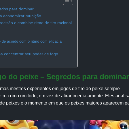
redos para dominar
ara economizar munição
recisão e combine ritmo de tiro racional
re de acordo com o ritmo com eficácia
a concentrar seu poder de fogo
go do peixe – Segredos para dominar
mas mestres experientes em jogos de tiro ao peixe sempre
ro como um todo, em vez de atirar imediatamente. Eles anali
 de peixes e o momento em que os peixes maiores aparecem p