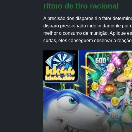
ritmo de tiro racional
A precisão dos disparos é o fator determi
disparo pressionado indefinidamente por re
melhor o consumo de munição. Aplique e
curtas, eles conseguem observar a reação 