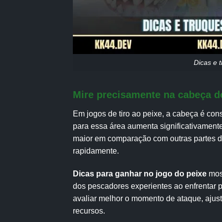
Dicas e 
Mire precisamente na cabeça d
Em jogos de tiro ao peixe, a cabeça é con
para essa área aumenta significativamente
maior em comparação com outras partes do
rapidamente.
Dicas para ganhar no jogo do peixe
most
dos pescadores experientes ao enfrentar p
avaliar melhor o momento de ataque, ajust
recursos.