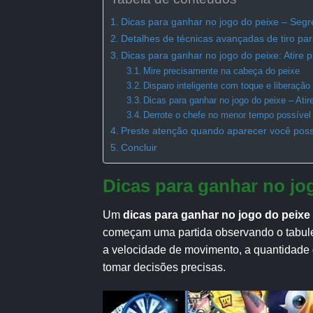
Dicas para ganhar no jogo do peixe – Seg
Detalhes de técnicas avançadas de tiro p
Dicas para ganhar no jogo do peixe: Atire p
Mire precisamente na cabeça do peixe
Disparo inteligente com toque e liberação
Dicas para ganhar no jogo do peixe – Ati
Derrote o chefe no menor tempo possível
Preste atenção quando aparecer você poss
Concluir
Dicas para ganhar no jo
Um
dicas para ganhar no jogo do peixe
começam uma partida observando o tabulei
a velocidade de movimento, a quantidade
tomar decisões precisas.