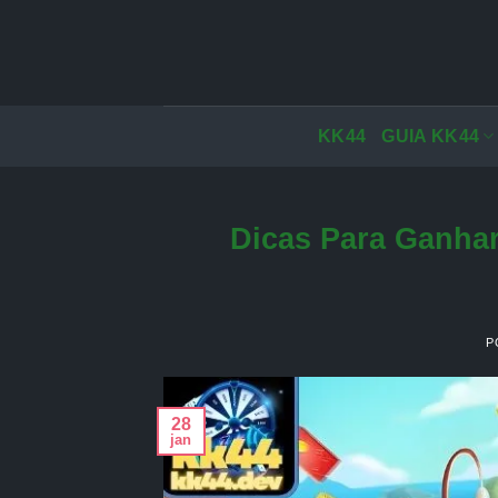
Skip
to
content
KK44
GUIA KK44
Dicas Para Ganha
P
28
jan